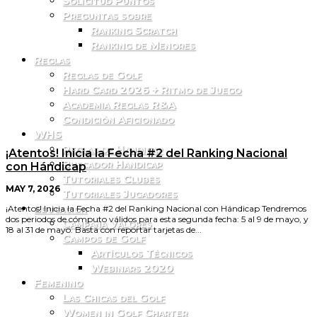
Solicitud Puntos
Preguntas sobre
Ranking Scratch
Ranking de Menores
Reglas
Reglas de Golf
Hard Card 2026 + Ritmo de Juego
Academia Reglas R&A
Condición Aficionado
WHS
Reglas de Handicap
¡Atentos! Inicia la Fecha #2 del Ranking Nacional
Buscador Handicap
con Hándicap
Tutoriales Clubes
MAY 7, 2026
Tutoriales Jugadores
Educación
¡Atentos! Inicia la Fecha #2 del Ranking Nacional con Hándicap Tendremos
dos periodos de cómputo válidos para esta segunda fecha: 5 al 9 de mayo, y
Campaña Valores
18 al 31 de mayo. Basta con reportar tarjetas de...
Campos de Golf
Artículos Técnicos
Webinars 2020
Femenino
Las Chicas del Golf
Women in Golf Charter