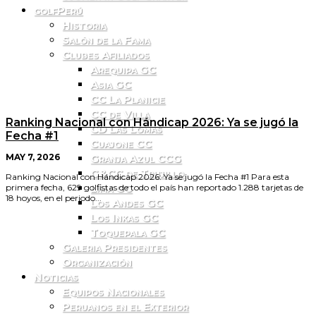
golfPerú
Historia
Salón de la Fama
Clubes Afiliados
Arequipa GC
Asia GC
CC La Planicie
CC de Villa
Ranking Nacional con Hándicap 2026: Ya se jugó la
CD Las Lomas
Fecha #1
Cuajone CC
Granja Azul CCG
MAY 7, 2026
G&CC de Trujillo
Ranking Nacional con Hándicap 2026: Ya se jugó la Fecha #1 Para esta
Lima GC
primera fecha, 629 golfistas de todo el país han reportado 1.288 tarjetas de
18 hoyos, en el periodo...
Los Andes GC
Los Inkas GC
Toquepala GC
Galeria Presidentes
Organización
Noticias
Equipos Nacionales
Peruanos en el Exterior