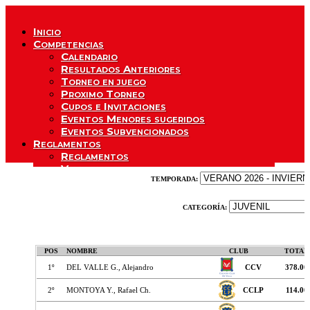
Inicio
Competencias
Calendario
Resultados Anteriores
Torneo en juego
Proximo Torneo
Cupos e Invitaciones
Eventos Menores sugeridos
Eventos Subvencionados
Reglamentos
Reglamentos
Vestimenta
Menores
Registro Anual
Rankings
Mayores
Menores
Ranking Digital
Gira 9
Solicitud Puntos
Preguntas sobre
Ranking Scratch
Ranking de Menores