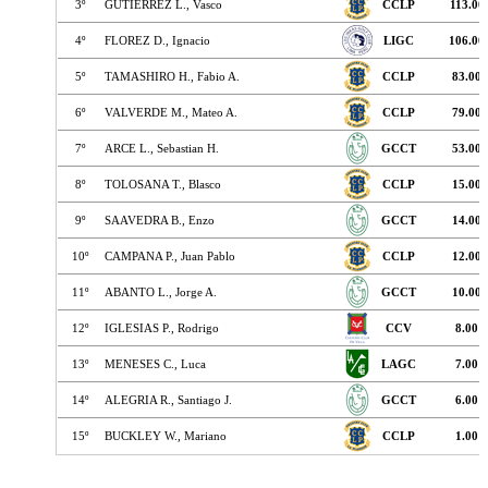
Reglas
Reglas de Golf
Hard Card 2026 + Ritmo de Juego
Academia Reglas R&A
Condición Aficionado
WHS
Reglas de Handicap
Buscador Handicap
Tutoriales Clubes
Tutoriales Jugadores
Educación
Campaña Valores
Campos de Golf
Artículos Técnicos
Webinars 2020
Femenino
Las Chicas del Golf
Women in Golf Charter
golfPerú
Historia
Salón de la Fama
Clubes Afiliados
Arequipa GC
Asia GC
CC La Planicie