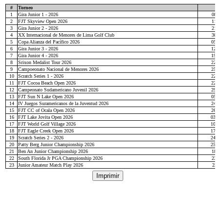
CC de Villa
CD Las Lomas
Cuajone CC
Granja Azul CCG
G&CC de Trujillo
Lima GC
Los Andes GC
Los Inkas GC
Toquepala GC
Galeria Presidentes
Organización
Noticias
Equipos Nacionales
Peruanos en el Exterior
Golf Profesional
Torneos Locales
Golf Femenino
Golf Menores
Ranking Nacional con Hándicap
Institucional
Todas las Noticias