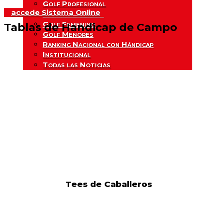
Golf Profesional
accede Sistema Online
Torneos Locales
Golf Femenino
Tablas de Handicap de Campo
Golf Menores
Ranking Nacional con Hándicap
Institucional
Todas las Noticias
Tees de Caballeros