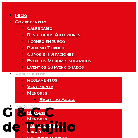
Inicio
Competencias
Calendario
Resultados Anteriores
Torneo en juego
Proximo Torneo
Cupos e Invitaciones
Eventos Menores sugeridos
Eventos Subvencionados
Reglamentos
Reglamentos
Vestimenta
Menores
Registro Anual
Rankings
G & C C
Mayores
Menores
de Trujillo
Ranking Digital
Gira 9