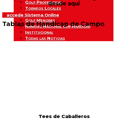
Golf Profesional
desde aqui
Torneos Locales
Golf Femenino
accede Sistema Online
Golf Menores
Tablas de Handicap de Campo
Ranking Nacional con Hándicap
Institucional
Todas las Noticias
Tees de Caballeros