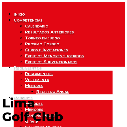
Inicio
Competencias
Calendario
Resultados Anteriores
Torneo en juego
Proximo Torneo
Cupos e Invitaciones
Eventos Menores sugeridos
Eventos Subvencionados
Reglamentos
Reglamentos
Vestimenta
Menores
Registro Anual
Rankings
Lima
Mayores
Menores
Golf Club
Ranking Digital
Gira 9