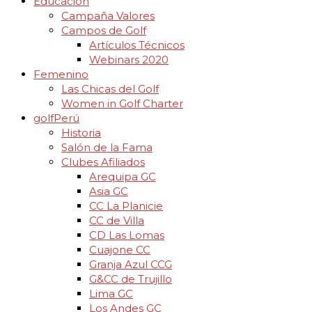
Educación
Campaña Valores
Campos de Golf
Artículos Técnicos
Webinars 2020
Femenino
Las Chicas del Golf
Women in Golf Charter
golfPerú
Historia
Salón de la Fama
Clubes Afiliados
Arequipa GC
Asia GC
CC La Planicie
CC de Villa
CD Las Lomas
Cuajone CC
Granja Azul CCG
G&CC de Trujillo
Lima GC
Los Andes GC