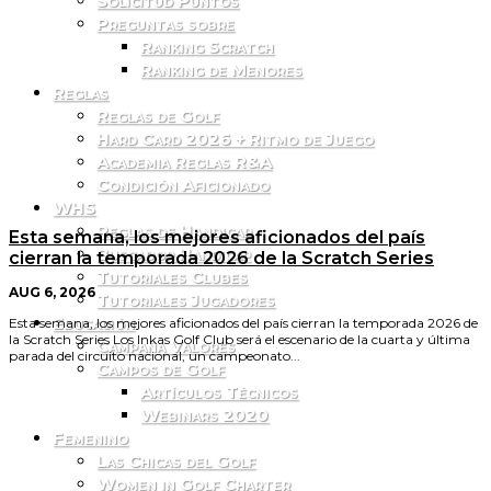
Solicitud Puntos
Preguntas sobre
Ranking Scratch
Ranking de Menores
Reglas
Reglas de Golf
Hard Card 2026 + Ritmo de Juego
Academia Reglas R&A
Condición Aficionado
WHS
Reglas de Handicap
Esta semana, los mejores aficionados del país
Buscador Handicap
cierran la temporada 2026 de la Scratch Series
Tutoriales Clubes
AUG 6, 2026
Tutoriales Jugadores
Educación
Esta semana, los mejores aficionados del país cierran la temporada 2026 de
la Scratch Series Los Inkas Golf Club será el escenario de la cuarta y última
Campaña Valores
parada del circuito nacional, un campeonato...
Campos de Golf
Artículos Técnicos
Webinars 2020
Femenino
Las Chicas del Golf
Women in Golf Charter