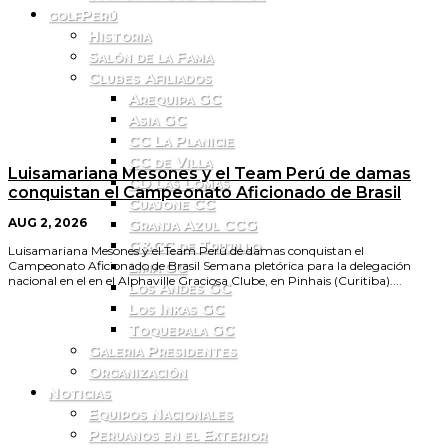
golfPerú
Historia
Salón de la Fama
Clubes Afiliados
Arequipa GC
Asia GC
CC La Planicie
CC de Villa
Luisamariana Mesones y el Team Perú de damas
CD Las Lomas
conquistan el Campeonato Aficionado de Brasil
Cuajone CC
Granja Azul CCG
AUG 2, 2026
G&CC de Trujillo
Luisamariana Mesones y el Team Perú de damas conquistan el
Lima GC
Campeonato Aficionado de Brasil Semana pletórica para la delegación
nacional en el en el Alphaville Graciosa Clube, en Pinhais (Curitiba)....
Los Andes GC
Los Inkas GC
Toquepala GC
Galeria Presidentes
Organización
Noticias
Equipos Nacionales
Peruanos en el Exterior