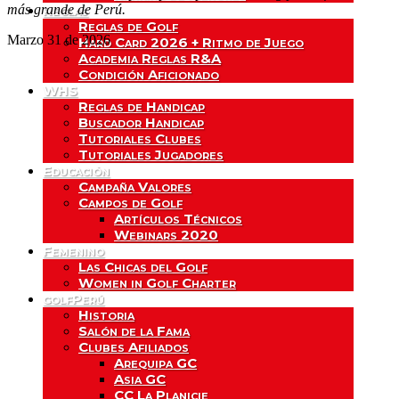
más grande de Perú.
Reglas
Reglas de Golf
Marzo 31 de 2026
Hard Card 2026 + Ritmo de Juego
Academia Reglas R&A
Condición Aficionado
WHS
Reglas de Handicap
Buscador Handicap
Tutoriales Clubes
Tutoriales Jugadores
Educación
Campaña Valores
Campos de Golf
Artículos Técnicos
Webinars 2020
Femenino
Las Chicas del Golf
Women in Golf Charter
golfPerú
Historia
Salón de la Fama
Clubes Afiliados
Arequipa GC
Asia GC
CC La Planicie