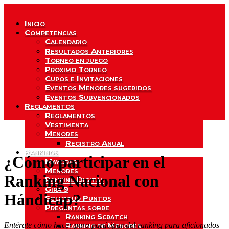
Inicio
Competencias
Calendario
Resultados Anteriores
Torneo en juego
Proximo Torneo
Cupos e Invitaciones
Eventos Menores sugeridos
Eventos Subvencionados
Reglamentos
Reglamentos
Vestimenta
Menores
Registro Anual
Rankings
¿Cómo participar en el
Mayores
Menores
Ranking Nacional con
Ranking Digital
Gira 9
Hándicap?
Solicitud Puntos
Preguntas sobre
Ranking Scratch
Entérate cómo hacer para participar del ranking para aficionados
Ranking de Menores