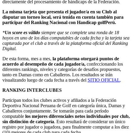
directamente del procesamiento de hándicaps de la Federación.
La misma tarjeta que presenta el jugador/a en su Club al
disputar un torneo local, será tenida en cuenta también para
participar del Ranking Nacional con Handicap golfPerú.
*
Un score es válido
siempre que se complete una ronda de 18
hoyos en uno de los días computables de cada fecha y la tarjeta sea
capturada por el club a través de la plataforma oficial del Ranking
Digital.
De esta forma, mes a mes,
la plataforma otorgará puntos de
acuerdo al desempeño de cada jugador/a,
confeccionando los
diferentes rankings, niveles y categorías de desafíos propuestos,
tanto en Damas como en Caballeros. Los resultados se irán
visualizando luego de cada fecha a través del
SITIO OFICIAL
.
RANKING INTERCLUBES
Participan todos los clubes activos y afiliados a la Federación
Deportiva Nacional Peruana de Golf en categoría única, Damas y
Caballeros conjuntamente. Se tomarán para cada período
computable
los mejores diferenciales netos individuales por club,
sin distinción de categoría
. Esto resultará de considerar un único
registro por jugador o jugadora, para finalmente computar a los diez
(10) mejores de cada club para cada fecha.