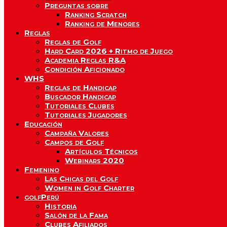
Preguntas sobre
Ranking Scratch
Ranking de Menores
Reglas
Reglas de Golf
Hard Card 2026 + Ritmo de Juego
Academia Reglas R&A
Condición Aficionado
WHS
Reglas de Handicap
Buscador Handicap
Tutoriales Clubes
Tutoriales Jugadores
Educación
Campaña Valores
Campos de Golf
Artículos Técnicos
Webinars 2020
Femenino
Las Chicas del Golf
Women in Golf Charter
golfPerú
Historia
Salón de la Fama
Clubes Afiliados