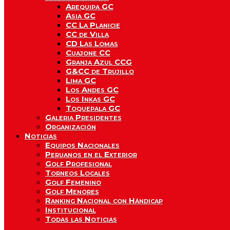
Arequipa GC
Asia GC
CC La Planicie
CC de Villa
CD Las Lomas
Cuajone CC
Granja Azul CCG
G&CC de Trujillo
Lima GC
Los Andes GC
Los Inkas GC
Toquepala GC
Galeria Presidentes
Organización
Noticias
Equipos Nacionales
Peruanos en el Exterior
Golf Profesional
Torneos Locales
Golf Femenino
Golf Menores
Ranking Nacional con Hándicap
Institucional
Todas las Noticias