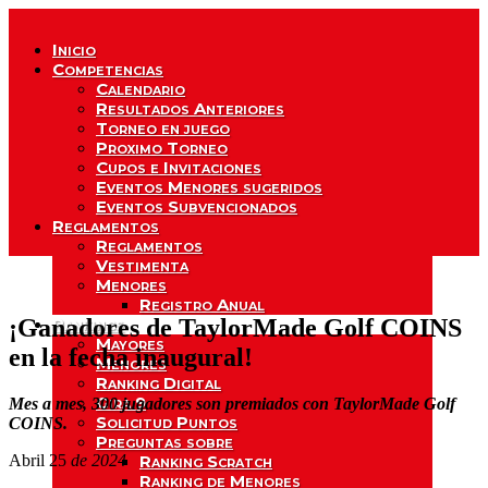
Inicio
Competencias
Calendario
Resultados Anteriores
Torneo en juego
Proximo Torneo
Cupos e Invitaciones
Eventos Menores sugeridos
Eventos Subvencionados
Reglamentos
Reglamentos
Vestimenta
Menores
Registro Anual
¡Ganadores de TaylorMade Golf COINS
Rankings
Mayores
en la fecha inaugural!
Menores
Ranking Digital
Gira 9
Mes a mes, 300 jugadores son premiados con TaylorMade Golf
Solicitud Puntos
COINS.
Preguntas sobre
Abril 25
de 2024
Ranking Scratch
Ranking de Menores