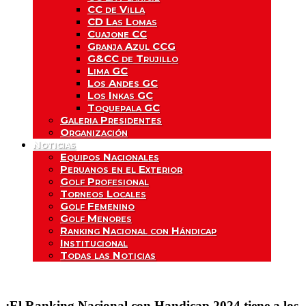
CC de Villa
CD Las Lomas
Cuajone CC
Granja Azul CCG
G&CC de Trujillo
Lima GC
Los Andes GC
Los Inkas GC
Toquepala GC
Galeria Presidentes
Organización
Noticias
Equipos Nacionales
Peruanos en el Exterior
Golf Profesional
Torneos Locales
Golf Femenino
Golf Menores
Ranking Nacional con Hándicap
Institucional
Todas las Noticias
¡El Ranking Nacional con
Handicap 2024 tiene a los