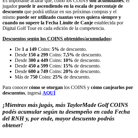
Es importante aclarar que, como los COINS
son acumulables
, el
jugador
puede ir ascendiendo en la escala de porcentaje de
descuento
que podrá utilizar en sus próximas compras y el
mismo
puede ser utilizado cuantas veces quiera
siempre y
cuando no supere la
Fecha Límite de Canje
establecida por
Digital Golf Tour en cada edición de la competencia.
Descuentos según los COINS obtenidos/acumulados
:
De
1 a 149
Coins:
5%
de descuento.
Desde
150 a 299
Coins:
7,5%
de descuento.
Desde
300 a 449
Coins:
10%
de descuento.
Desde
450 a 599
Coins:
15%
de descuento.
Desde
600 a 749
Coins:
20%
de descuento.
Más de
750
Coins:
25%
de descuento.
Para conocer
cómo se otorgan
los COINS y
cómo canjearlos por
descuentos
, ingresá
AQUÍ
¡Mientras más jugás, más TaylorMade Golf COINS
podés acumular según tu desempeño en cada Fecha
del RNH y, por ende, mayor descuento podrás
obtener!