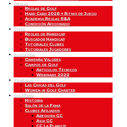
Reglas
Reglas de Golf
Hard Card 2026 + Ritmo de Juego
Academia Reglas R&A
Condición Aficionado
WHS
Reglas de Handicap
Buscador Handicap
Tutoriales Clubes
Tutoriales Jugadores
Educación
Campaña Valores
Campos de Golf
Artículos Técnicos
Webinars 2020
Femenino
Las Chicas del Golf
Women in Golf Charter
golfPerú
Historia
Salón de la Fama
Clubes Afiliados
Arequipa GC
Asia GC
CC La Planicie