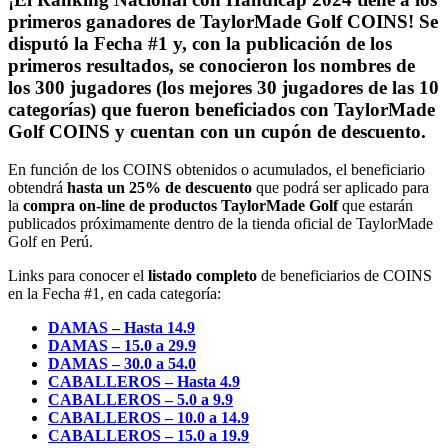
primeros ganadores de TaylorMade Golf COINS!
Se
disputó la
Fecha #1
y, con la publicación de los
primeros resultados, se conocieron los nombres de
los
300 jugadores
(los mejores 30 jugadores de las 10
categorías) que fueron beneficiados con
TaylorMade
Golf COINS
y cuentan con un
cupón de descuento.
En función de los COINS obtenidos o acumulados, el beneficiario
obtendrá
hasta un 25% de descuento
que podrá ser aplicado para
la
compra on-line de productos TaylorMade Golf
que estarán
publicados próximamente dentro de la tienda oficial de TaylorMade
Golf en Perú.
Links para conocer el
listado completo
de beneficiarios de COINS
en la Fecha #1, en cada categoría:
DAMAS – Hasta 14.9
DAMAS – 15.0 a 29.9
DAMAS – 30.0 a 54.0
CABALLEROS – Hasta 4.9
CABALLEROS – 5.0 a 9.9
CABALLEROS – 10.0 a 14.9
CABALLEROS – 15.0 a 19.9