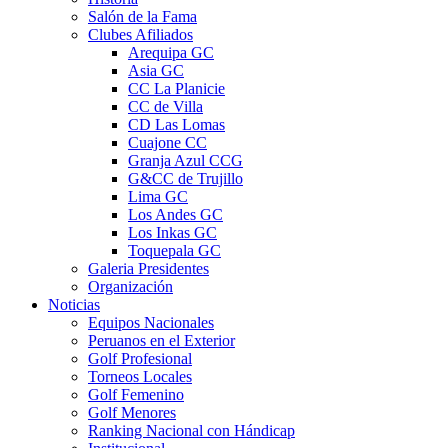
Salón de la Fama
Clubes Afiliados
Arequipa GC
Asia GC
CC La Planicie
CC de Villa
CD Las Lomas
Cuajone CC
Granja Azul CCG
G&CC de Trujillo
Lima GC
Los Andes GC
Los Inkas GC
Toquepala GC
Galeria Presidentes
Organización
Noticias
Equipos Nacionales
Peruanos en el Exterior
Golf Profesional
Torneos Locales
Golf Femenino
Golf Menores
Ranking Nacional con Hándicap