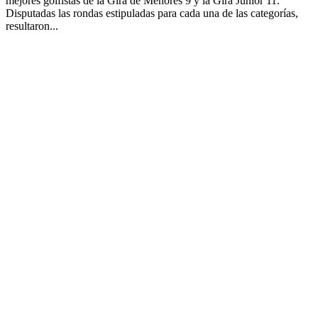
mejores golfistas de la Gira de Menores 9 y la Gira Junior 11.
Disputadas las rondas estipuladas para cada una de las categorías,
resultaron...