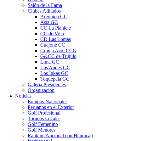
Salón de la Fama
Clubes Afiliados
Arequipa GC
Asia GC
CC La Planicie
CC de Villa
CD Las Lomas
Cuajone CC
Granja Azul CCG
G&CC de Trujillo
Lima GC
Los Andes GC
Los Inkas GC
Toquepala GC
Galeria Presidentes
Organización
Noticias
Equipos Nacionales
Peruanos en el Exterior
Golf Profesional
Torneos Locales
Golf Femenino
Golf Menores
Ranking Nacional con Hándicap