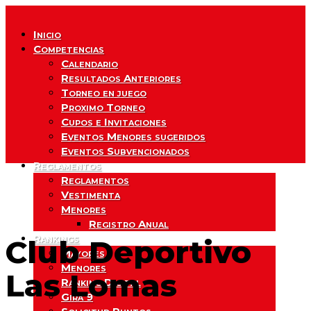
Inicio
Competencias
Calendario
Resultados Anteriores
Torneo en juego
Proximo Torneo
Cupos e Invitaciones
Eventos Menores sugeridos
Eventos Subvencionados
Reglamentos
Reglamentos
Vestimenta
Menores
Registro Anual
Rankings
Club Deportivo
Mayores
Menores
Las Lomas
Ranking Digital
Gira 9