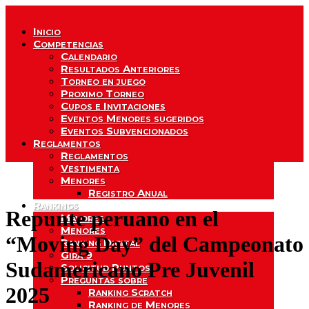
Inicio
Competencias
Calendario
Resultados Anteriores
Torneo en juego
Proximo Torneo
Cupos e Invitaciones
Eventos Menores sugeridos
Eventos Subvencionados
Reglamentos
Reglamentos
Vestimenta
Menores
Registro Anual
Rankings
Repunte peruano en el
Mayores
Menores
“Moving Day” del Campeonato
Ranking Digital
Gira 9
Sudamericano Pre Juvenil
Solicitud Puntos
Preguntas sobre
2025
Ranking Scratch
Ranking de Menores