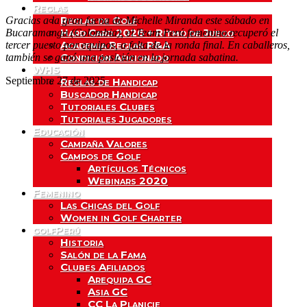
Reglas
Reglas de Golf
Gracias a la gran faena de Michelle Miranda este sábado en
Hard Card 2026 + Ritmo de Juego
Bucaramanga (Colombia), el Team Perú femenino recuperó el
Academia Reglas R&A
tercer puesto por equipos, a falta de la ronda final. En caballeros,
Condición Aficionado
también se ganó una posición en la jornada sabatina.
WHS
Septiembre 27 de 2025
Reglas de Handicap
Buscador Handicap
Tutoriales Clubes
Tutoriales Jugadores
Educación
Campaña Valores
Campos de Golf
Artículos Técnicos
Webinars 2020
Femenino
Las Chicas del Golf
Women in Golf Charter
golfPerú
Historia
Salón de la Fama
Clubes Afiliados
Arequipa GC
Asia GC
CC La Planicie