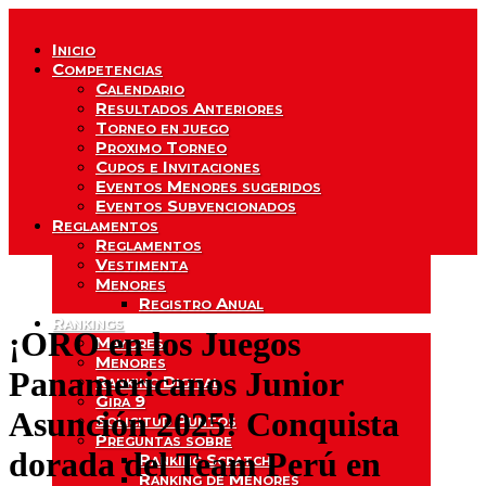
Inicio
Competencias
Calendario
Resultados Anteriores
Torneo en juego
Proximo Torneo
Cupos e Invitaciones
Eventos Menores sugeridos
Eventos Subvencionados
Reglamentos
Reglamentos
Vestimenta
Menores
Registro Anual
Rankings
¡ORO en los Juegos
Mayores
Menores
Panamericanos Junior
Ranking Digital
Gira 9
Asunción 2025! Conquista
Solicitud Puntos
Preguntas sobre
dorada del Team Perú en
Ranking Scratch
Ranking de Menores