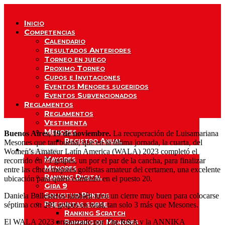
Inicio
Competencias
Calendario
Resultados Anteriores
Torneo en juego
Proximo Torneo
Cupos e Invitaciones
Eventos Menores sugeridos
Eventos Subvencionados
Reglamentos
Reglamentos
Vestimenta
Menores
Buenos Aires, 19 de noviembre.
La recuperación de Luisamariana
Registro Anual
Mesones que tan buena, que en la última jornada, la cuarta, del
Rankings
Women’s Amateur Latín America (WALA) 2023 completó el
Mayores
recorrido en 71 golpes, un por el par de la cancha, para finalizar
Menores
entre las cinco mejores golfistas amateur del certamen, una excelente
Ranking Digital
ubicación para quien comenzó en el puesto 20.
Gira 9
Solicitud Puntos
Daniela Ballesteros también tuvo un cierre muy buen para colocarse
Preguntas sobre
séptima con 291 golpes en total, tan solo 3 más que Mesones.
Ranking Scratch
Ranking de Menores
El WALA 2023 organizado por The R&A y la ANNIKA