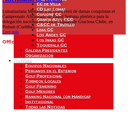
CC de Villa
CD Las Lomas
Luisamariana Mesones y el Team Perú de damas conquistan el
Cuajone CC
Campeonato Aficionado de Brasil Semana pletórica para la
Granja Azul CCG
delegación nacional en el en el Alphaville Graciosa Clube, en
G&CC de Trujillo
Pinhais (Curitiba)....
Lima GC
Leer más
Los Andes GC
Los Inkas GC
Official Partner
Toquepala GC
Galeria Presidentes
Organización
Noticias
Equipos Nacionales
Peruanos en el Exterior
Golf Profesional
Torneos Locales
Golf Femenino
Golf Menores
Ranking Nacional con Hándicap
Institucional
Todas las Noticias