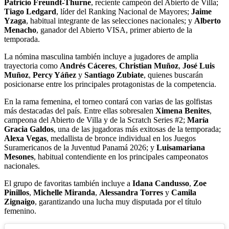
Patricio Freundt-Thurne
, reciente campeón del Abierto de Villa;
Tiago Ledgard
, líder del Ranking Nacional de Mayores;
Jaime
Yzaga
, habitual integrante de las selecciones nacionales; y
Alberto
Menacho
, ganador del Abierto VISA, primer abierto de la
temporada.
La nómina masculina también incluye a jugadores de amplia
trayectoria como
Andrés Cáceres
,
Christian Muñoz
,
José Luis
Muñoz
,
Percy Yáñez
y
Santiago Zubiate
, quienes buscarán
posicionarse entre los principales protagonistas de la competencia.
En la rama femenina, el torneo contará con varias de las golfistas
más destacadas del país. Entre ellas sobresalen
Ximena Benites
,
campeona del Abierto de Villa y de la Scratch Series #2;
María
Gracia Galdos
, una de las jugadoras más exitosas de la temporada;
Alexa Vegas
, medallista de bronce individual en los Juegos
Suramericanos de la Juventud Panamá 2026; y
Luisamariana
Mesones
, habitual contendiente en los principales campeonatos
nacionales.
El grupo de favoritas también incluye a
Idana Candusso
,
Zoe
Pinillos
,
Michelle Miranda
,
Alessandra Torres
y
Camila
Zignaigo
, garantizando una lucha muy disputada por el título
femenino.