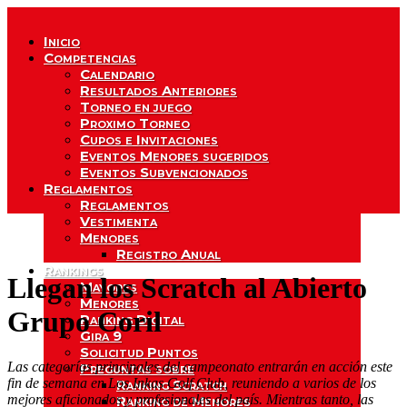
Inicio
Competencias
Calendario
Resultados Anteriores
Torneo en juego
Proximo Torneo
Cupos e Invitaciones
Eventos Menores sugeridos
Eventos Subvencionados
Reglamentos
Reglamentos
Vestimenta
Menores
Registro Anual
Rankings
Llegan los Scratch al Abierto
Mayores
Menores
Grupo Coril
Ranking Digital
Gira 9
Solicitud Puntos
Las categorías principales del campeonato entrarán en acción este
Preguntas sobre
fin de semana en Los Inkas Golf Club, reuniendo a varios de los
Ranking Scratch
mejores aficionados y profesionales del país. Mientras tanto, las
Ranking de Menores