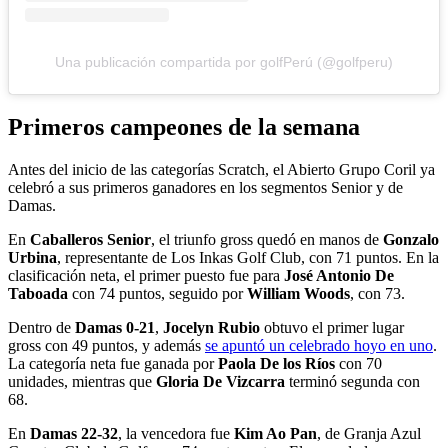
Una publicación compartida por golfPerú (@golfperu)
Primeros campeones de la semana
Antes del inicio de las categorías Scratch, el Abierto Grupo Coril ya
celebró a sus primeros ganadores en los segmentos Senior y de
Damas.
En
Caballeros Senior
, el triunfo gross quedó en manos de
Gonzalo
Urbina
, representante de Los Inkas Golf Club, con 71 puntos. En la
clasificación neta, el primer puesto fue para
José Antonio De
Taboada
con 74 puntos, seguido por
William Woods
, con 73.
Dentro de
Damas 0-21
,
Jocelyn Rubio
obtuvo el primer lugar
gross con 49 puntos, y además
se apuntó un celebrado hoyo en uno
.
La categoría neta fue ganada por
Paola De los Ríos
con 70
unidades, mientras que
Gloria De Vizcarra
terminó segunda con
68.
En
Damas 22-32
, la vencedora fue
Kim Ao Pan
, de Granja Azul