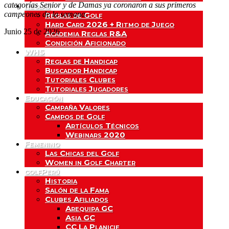
categorías Senior y de Damas ya coronaron a sus primeros
Reglas
campeones de la semana.
Reglas de Golf
Hard Card 2026 + Ritmo de Juego
Junio 25 de 2026
Academia Reglas R&A
Condición Aficionado
WHS
Reglas de Handicap
Buscador Handicap
Tutoriales Clubes
Tutoriales Jugadores
Educación
Campaña Valores
Campos de Golf
Artículos Técnicos
Webinars 2020
Femenino
Las Chicas del Golf
Women in Golf Charter
golfPerú
Historia
Salón de la Fama
Clubes Afiliados
Arequipa GC
Asia GC
CC La Planicie