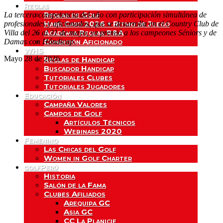
Reglas
Reglas de Golf
La tercera competencia del año con participación simultánea de
Hard Card 2026 + Ritmo de Juego
profesionales y aficionados, que se desarrolla en el Country Club de
Academia Reglas R&A
Villa del 26 al 31 de mayo, ya premió a los campeones Séniors y de
Condición Aficionado
Damas con Hándicap.
WHS
Mayo 28 de 2026
Reglas de Handicap
Buscador Handicap
Tutoriales Clubes
Tutoriales Jugadores
Educación
Campaña Valores
Campos de Golf
Artículos Técnicos
Webinars 2020
Femenino
Las Chicas del Golf
Women in Golf Charter
golfPerú
Historia
Salón de la Fama
Clubes Afiliados
Arequipa GC
Asia GC
CC La Planicie