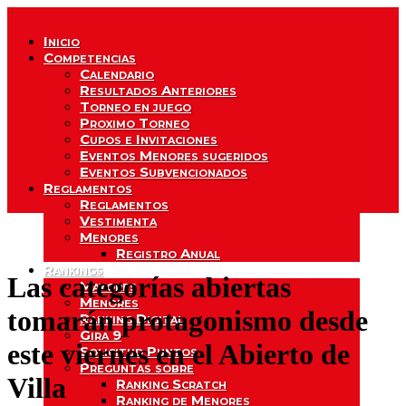
Inicio
Competencias
Calendario
Resultados Anteriores
Torneo en juego
Proximo Torneo
Cupos e Invitaciones
Eventos Menores sugeridos
Eventos Subvencionados
Reglamentos
Reglamentos
Vestimenta
Menores
Registro Anual
Rankings
Las categorías abiertas
Mayores
Menores
tomarán protagonismo desde
Ranking Digital
Gira 9
este viernes en el Abierto de
Solicitud Puntos
Preguntas sobre
Villa
Ranking Scratch
Ranking de Menores