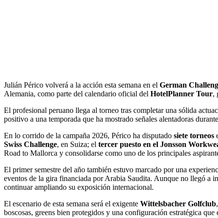
Julián Périco volverá a la acción esta semana en el
German Challeng
Alemania, como parte del calendario oficial del
HotelPlanner Tour
,
El profesional peruano llega al torneo tras completar una sólida actua
positivo a una temporada que ha mostrado señales alentadoras durante
En lo corrido de la campaña 2026, Périco ha disputado
siete torneos
e
Swiss Challenge
, en Suiza; el
tercer puesto en el Jonsson Workw
Road to Mallorca y consolidarse como uno de los principales aspirante
El primer semestre del año también estuvo marcado por una experiencia
eventos de la gira financiada por Arabia Saudita. Aunque no llegó a in
continuar ampliando su exposición internacional.
El escenario de esta semana será el exigente
Wittelsbacher Golfclub
boscosas, greens bien protegidos y una configuración estratégica que 