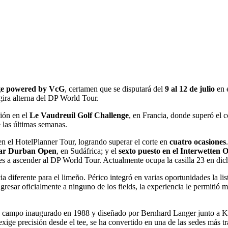
e powered by VcG
, certamen que se disputará del
9 al 12 de julio
en 
 gira alterna del DP World Tour.
ción en el
Le Vaudreuil Golf Challenge
, en Francia, donde superó el 
 las últimas semanas.
n el HotelPlanner Tour, logrando superar el corte en
cuatro ocasiones
ear Durban Open
, en Sudáfrica; y el
sexto puesto en el Interwetten 
s a ascender al DP World Tour. Actualmente ocupa la casilla 23 en dich
 diferente para el limeño. Périco integró en varias oportunidades la lis
gresar oficialmente a ninguno de los fields, la experiencia le permitió
, campo inaugurado en 1988 y diseñado por Bernhard Langer junto a Kur
exige precisión desde el tee, se ha convertido en una de las sedes más 