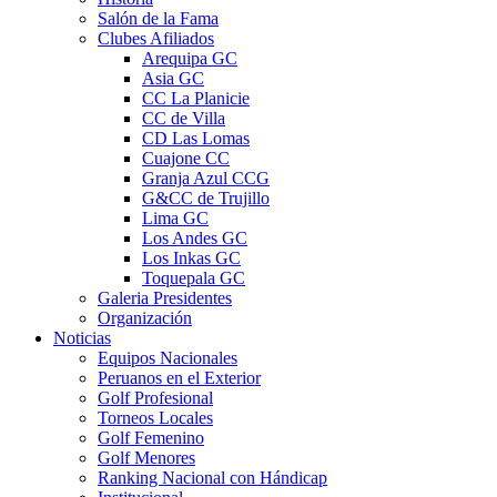
Salón de la Fama
Clubes Afiliados
Arequipa GC
Asia GC
CC La Planicie
CC de Villa
CD Las Lomas
Cuajone CC
Granja Azul CCG
G&CC de Trujillo
Lima GC
Los Andes GC
Los Inkas GC
Toquepala GC
Galeria Presidentes
Organización
Noticias
Equipos Nacionales
Peruanos en el Exterior
Golf Profesional
Torneos Locales
Golf Femenino
Golf Menores
Ranking Nacional con Hándicap