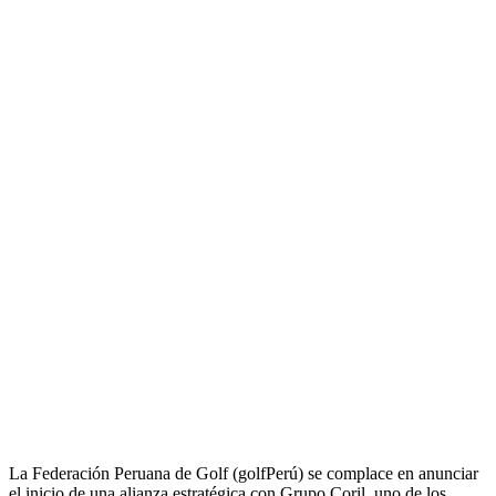
La Federación Peruana de Golf (golfPerú) se complace en anunciar
el inicio de una alianza estratégica con Grupo Coril, uno de los