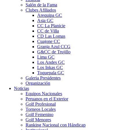
Salón de la Fama
Clubes Afiliados
Arequipa GC
Asia GC
CC La Planicie
CC de Villa
CD Las Lomas
Cuajone CC
Granja Azul CCG
G&CC de Trujillo
Lima GC
Los Andes GC
Los Inkas GC
Toquepala GC
Galeria Presidentes
Organización
Noticias
Equipos Nacionales
Peruanos en el Exterior
Golf Profesional
Torneos Locales
Golf Femenino
Golf Menores
Ranking Nacional con Hándicap