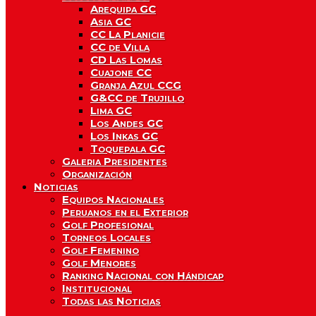
Arequipa GC
Asia GC
CC La Planicie
CC de Villa
CD Las Lomas
Cuajone CC
Granja Azul CCG
G&CC de Trujillo
Lima GC
Los Andes GC
Los Inkas GC
Toquepala GC
Galeria Presidentes
Organización
Noticias
Equipos Nacionales
Peruanos en el Exterior
Golf Profesional
Torneos Locales
Golf Femenino
Golf Menores
Ranking Nacional con Hándicap
Institucional
Todas las Noticias