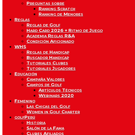
Preguntas sobre
Ranking Scratch
Ranking de Menores
Reglas
Reglas de Golf
Hard Card 2026 + Ritmo de Juego
Academia Reglas R&A
Condición Aficionado
WHS
Reglas de Handicap
Buscador Handicap
Tutoriales Clubes
Tutoriales Jugadores
Educación
Campaña Valores
Campos de Golf
Artículos Técnicos
Webinars 2020
Femenino
Las Chicas del Golf
Women in Golf Charter
golfPerú
Historia
Salón de la Fama
Clubes Afiliados