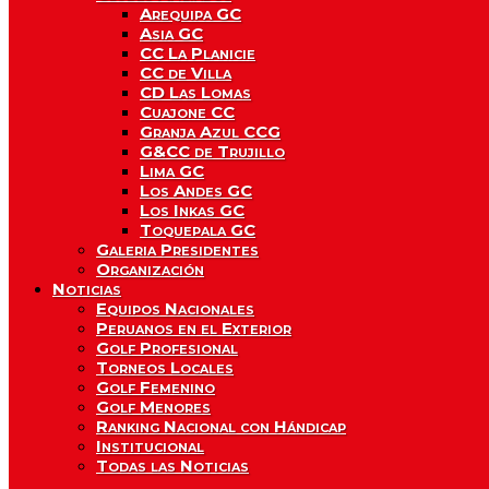
Arequipa GC
Asia GC
CC La Planicie
CC de Villa
CD Las Lomas
Cuajone CC
Granja Azul CCG
G&CC de Trujillo
Lima GC
Los Andes GC
Los Inkas GC
Toquepala GC
Galeria Presidentes
Organización
Noticias
Equipos Nacionales
Peruanos en el Exterior
Golf Profesional
Torneos Locales
Golf Femenino
Golf Menores
Ranking Nacional con Hándicap
Institucional
Todas las Noticias