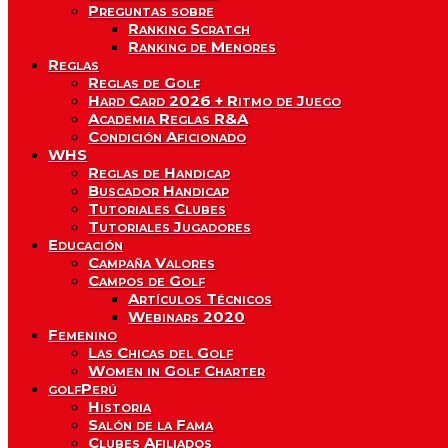
Preguntas sobre
Ranking Scratch
Ranking de Menores
Reglas
Reglas de Golf
Hard Card 2026 + Ritmo de Juego
Academia Reglas R&A
Condición Aficionado
WHS
Reglas de Handicap
Buscador Handicap
Tutoriales Clubes
Tutoriales Jugadores
Educación
Campaña Valores
Campos de Golf
Artículos Técnicos
Webinars 2020
Femenino
Las Chicas del Golf
Women in Golf Charter
golfPerú
Historia
Salón de la Fama
Clubes Afiliados