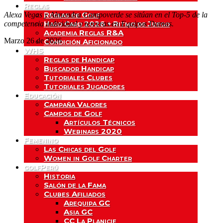
Reglas
Reglas de Golf
Alexa Vegas y Almendra Campoverde se sitúan en el Top-5 de la
Hard Card 2026 + Ritmo de Juego
competencia individual y terceras en Equipos Damas.
Academia Reglas R&A
Marzo 26 de 2026
Condición Aficionado
WHS
Reglas de Handicap
Buscador Handicap
Tutoriales Clubes
Tutoriales Jugadores
Educación
Campaña Valores
Campos de Golf
Artículos Técnicos
Webinars 2020
Femenino
Las Chicas del Golf
Women in Golf Charter
golfPerú
Historia
Salón de la Fama
Clubes Afiliados
Arequipa GC
Asia GC
CC La Planicie