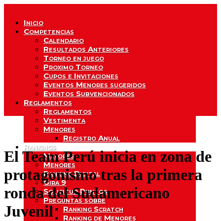
Inicio
Competencias
Calendario
Resultados Anteriores
Torneo en juego
Proximo Torneo
Cupos e Invitaciones
Eventos Menores sugeridos
Eventos Subvencionados
Reglamentos
Reglamentos
Vestimenta
Menores
Registro Anual
Rankings
El Team Perú inicia en zona de
Mayores
Menores
protagonismo tras la primera
Ranking Digital
Gira 9
ronda del Sudamericano
Solicitud Puntos
Preguntas sobre
Juvenil
Ranking Scratch
Ranking de Menores