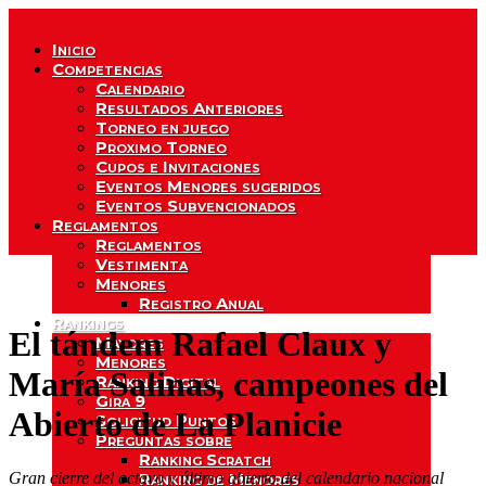
Inicio
Competencias
Calendario
Resultados Anteriores
Torneo en juego
Proximo Torneo
Cupos e Invitaciones
Eventos Menores sugeridos
Eventos Subvencionados
Reglamentos
Reglamentos
Vestimenta
Menores
Registro Anual
Rankings
El tándem Rafael Claux y
Mayores
Menores
María Salinas, campeones del
Ranking Digital
Gira 9
Abierto de La Planicie
Solicitud Puntos
Preguntas sobre
Ranking Scratch
Gran cierre del octavo y último abierto del calendario nacional
Ranking de Menores