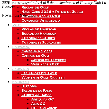
2025, que se disputó del 4 al 9 de noviembre en el Country Club La
Reglas
Planicie.
Reglas de Golf
Hard Card 2026 + Ritmo de Juego
Noviembre 9 de 2025
Academia Reglas R&A
Condición Aficionado
WHS
Reglas de Handicap
Buscador Handicap
Tutoriales Clubes
Tutoriales Jugadores
Educación
Campaña Valores
Campos de Golf
Artículos Técnicos
Webinars 2020
Femenino
Las Chicas del Golf
Women in Golf Charter
golfPerú
Historia
Salón de la Fama
Clubes Afiliados
Arequipa GC
Asia GC
CC La Planicie