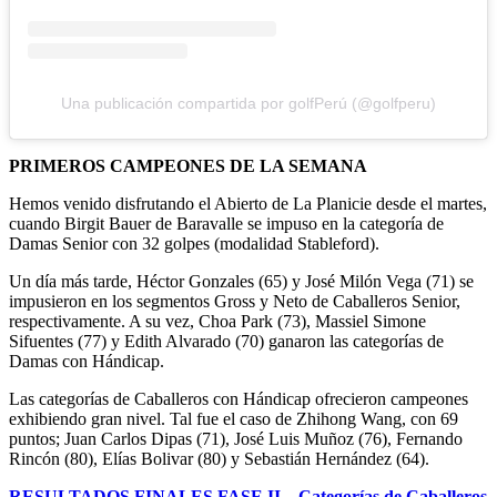
Una publicación compartida por golfPerú (@golfperu)
PRIMEROS CAMPEONES DE LA SEMANA
Hemos venido disfrutando el Abierto de La Planicie desde el martes,
cuando Birgit Bauer de Baravalle se impuso en la categoría de
Damas Senior con 32 golpes (modalidad Stableford).
Un día más tarde, Héctor Gonzales (65) y José Milón Vega (71) se
impusieron en los segmentos Gross y Neto de Caballeros Senior,
respectivamente. A su vez, Choa Park (73), Massiel Simone
Sifuentes (77) y Edith Alvarado (70) ganaron las categorías de
Damas con Hándicap.
Las categorías de Caballeros con Hándicap ofrecieron campeones
exhibiendo gran nivel. Tal fue el caso de Zhihong Wang, con 69
puntos; Juan Carlos Dipas (71), José Luis Muñoz (76), Fernando
Rincón (80), Elías Bolivar (80) y Sebastián Hernández (64).
RESULTADOS FINALES FASE II – Categorías de Caballeros