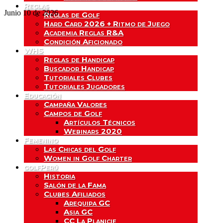
Reglas
Junio 10 de 2026
Reglas de Golf
Hard Card 2026 + Ritmo de Juego
Academia Reglas R&A
Condición Aficionado
WHS
Reglas de Handicap
Buscador Handicap
Tutoriales Clubes
Tutoriales Jugadores
Educación
Campaña Valores
Campos de Golf
Artículos Técnicos
Webinars 2020
Femenino
Las Chicas del Golf
Women in Golf Charter
golfPerú
Historia
Salón de la Fama
Clubes Afiliados
Arequipa GC
Asia GC
CC La Planicie