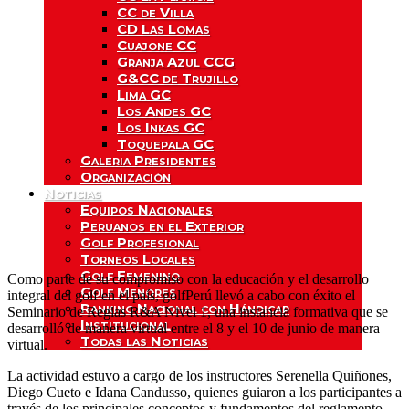
CC de Villa
CD Las Lomas
Cuajone CC
Granja Azul CCG
G&CC de Trujillo
Lima GC
Los Andes GC
Los Inkas GC
Toquepala GC
Galeria Presidentes
Organización
Noticias
Equipos Nacionales
Peruanos en el Exterior
Golf Profesional
Torneos Locales
Golf Femenino
Como parte de su compromiso con la educación y el desarrollo
Golf Menores
integral del golf en el país, golfPerú llevó a cabo con éxito el
Ranking Nacional con Hándicap
Seminario de Reglas R&A Nivel 1, una instancia formativa que se
Institucional
desarrolló de manera virtual entre el 8 y el 10 de junio de manera
Todas las Noticias
virtual.
La actividad estuvo a cargo de los instructores Serenella Quiñones,
Diego Cueto e Idana Candusso, quienes guiaron a los participantes a
través de los principales conceptos y fundamentos del reglamento