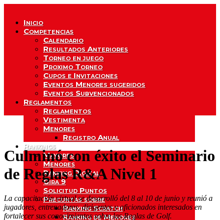
Inicio
Competencias
Calendario
Resultados Anteriores
Torneo en juego
Proximo Torneo
Cupos e Invitaciones
Eventos Menores sugeridos
Eventos Subvencionados
Reglamentos
Reglamentos
Vestimenta
Menores
Registro Anual
Rankings
Culminó con éxito el Seminario
Mayores
Menores
de Reglas R&A Nivel 1
Ranking Digital
Gira 9
Solicitud Puntos
La capacitación virtual se desarrolló del 8 al 10 de junio y reunió a
Preguntas sobre
jugadores, entrenadores, dirigentes y aficionados interesados en
Ranking Scratch
fortalecer sus conocimientos sobre las Reglas de Golf.
Ranking de Menores