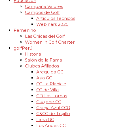
Educación
Campaña Valores
Campos de Golf
Artículos Técnicos
Webinars 2020
Femenino
Las Chicas del Golf
Women in Golf Charter
golfPerú
Historia
Salón de la Fama
Clubes Afiliados
Arequipa GC
Asia GC
CC La Planicie
CC de Villa
CD Las Lomas
Cuajone CC
Granja Azul CCG
G&CC de Trujillo
Lima GC
Los Andes GC