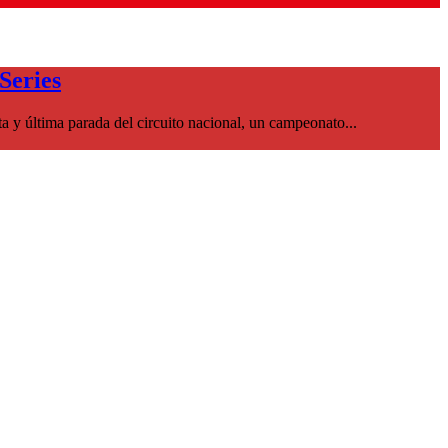
Series
ta y última parada del circuito nacional, un campeonato...