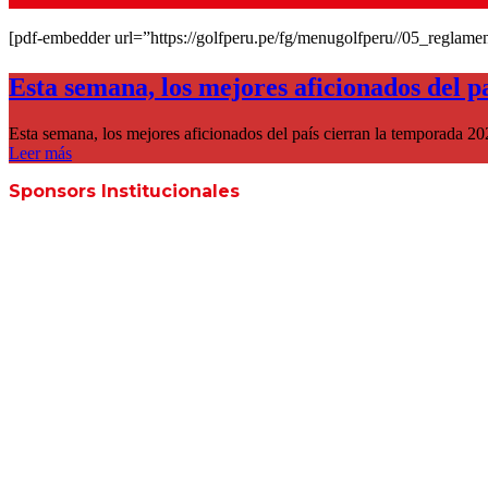
[pdf-embedder url=”https://golfperu.pe/fg/menugolfperu//05_reglam
Esta semana, los mejores aficionados del p
Esta semana, los mejores aficionados del país cierran la temporada 202
Leer más
Sponsors Institucionales