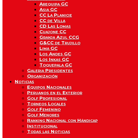
Arequipa GC
Asia GC
CC La Planicie
CC de Villa
CD Las Lomas
Cuajone CC
Granja Azul CCG
G&CC de Trujillo
Lima GC
Los Andes GC
Los Inkas GC
Toquepala GC
Galeria Presidentes
Organización
Noticias
Equipos Nacionales
Peruanos en el Exterior
Golf Profesional
Torneos Locales
Golf Femenino
Golf Menores
Ranking Nacional con Hándicap
Institucional
Todas las Noticias