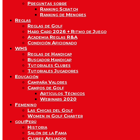
Preguntas sobre
Ranking Scratch
Ranking de Menores
Reglas
Reglas de Golf
Hard Card 2026 + Ritmo de Juego
Academia Reglas R&A
Condición Aficionado
WHS
Reglas de Handicap
Buscador Handicap
Tutoriales Clubes
Tutoriales Jugadores
Educación
Campaña Valores
Campos de Golf
Artículos Técnicos
Webinars 2020
Femenino
Las Chicas del Golf
Women in Golf Charter
golfPerú
Historia
Salón de la Fama
Clubes Afiliados