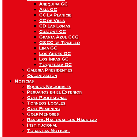
Arequipa GC
Asia GC
CC La Planicie
CC de Villa
CD Las Lomas
Cuajone CC
Granja Azul CCG
G&CC de Trujillo
Lima GC
Los Andes GC
Los Inkas GC
Toquepala GC
Galeria Presidentes
Organización
Noticias
Equipos Nacionales
Peruanos en el Exterior
Golf Profesional
Torneos Locales
Golf Femenino
Golf Menores
Ranking Nacional con Hándicap
Institucional
Todas las Noticias