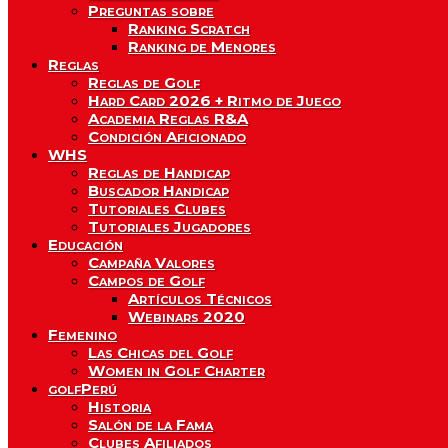
Preguntas sobre
Ranking Scratch
Ranking de Menores
Reglas
Reglas de Golf
Hard Card 2026 + Ritmo de Juego
Academia Reglas R&A
Condición Aficionado
WHS
Reglas de Handicap
Buscador Handicap
Tutoriales Clubes
Tutoriales Jugadores
Educación
Campaña Valores
Campos de Golf
Artículos Técnicos
Webinars 2020
Femenino
Las Chicas del Golf
Women in Golf Charter
golfPerú
Historia
Salón de la Fama
Clubes Afiliados