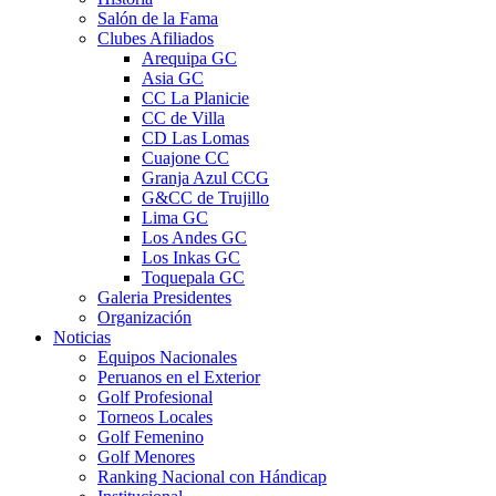
Salón de la Fama
Clubes Afiliados
Arequipa GC
Asia GC
CC La Planicie
CC de Villa
CD Las Lomas
Cuajone CC
Granja Azul CCG
G&CC de Trujillo
Lima GC
Los Andes GC
Los Inkas GC
Toquepala GC
Galeria Presidentes
Organización
Noticias
Equipos Nacionales
Peruanos en el Exterior
Golf Profesional
Torneos Locales
Golf Femenino
Golf Menores
Ranking Nacional con Hándicap