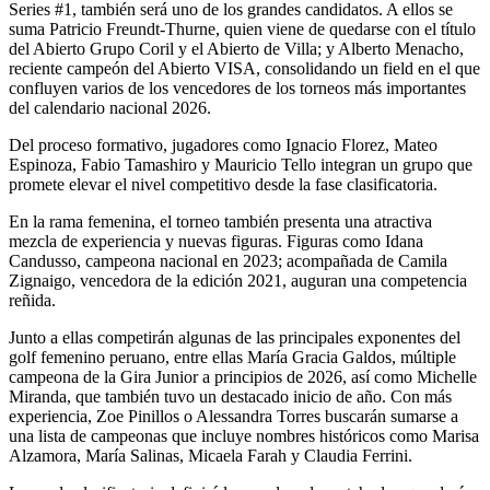
Series #1, también será uno de los grandes candidatos. A ellos se
suma Patricio Freundt-Thurne, quien viene de quedarse con el título
del Abierto Grupo Coril y el Abierto de Villa; y Alberto Menacho,
reciente campeón del Abierto VISA, consolidando un field en el que
confluyen varios de los vencedores de los torneos más importantes
del calendario nacional 2026.
Del proceso formativo, jugadores como Ignacio Florez, Mateo
Espinoza, Fabio Tamashiro y Mauricio Tello integran un grupo que
promete elevar el nivel competitivo desde la fase clasificatoria.
En la rama femenina, el torneo también presenta una atractiva
mezcla de experiencia y nuevas figuras. Figuras como Idana
Candusso, campeona nacional en 2023; acompañada de Camila
Zignaigo, vencedora de la edición 2021, auguran una competencia
reñida.
Junto a ellas competirán algunas de las principales exponentes del
golf femenino peruano, entre ellas María Gracia Galdos, múltiple
campeona de la Gira Junior a principios de 2026, así como Michelle
Miranda, que también tuvo un destacado inicio de año. Con más
experiencia, Zoe Pinillos o Alessandra Torres buscarán sumarse a
una lista de campeonas que incluye nombres históricos como Marisa
Alzamora, María Salinas, Micaela Farah y Claudia Ferrini.