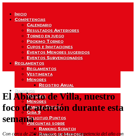
Inicio
Competencias
Calendario
Resultados Anteriores
Torneo en juego
Proximo Torneo
Cupos e Invitaciones
Eventos Menores sugeridos
Eventos Subvencionados
Reglamentos
Reglamentos
Vestimenta
Menores
Registro Anual
Rankings
El Abierto de Villa, nuestro
Mayores
Menores
foco de atención durante esta
Ranking Digital
Gira 9
semana
Solicitud Puntos
Preguntas sobre
Ranking Scratch
Con cerca de 250 inscritos, la tercera competencia del año con
Ranking de Menores