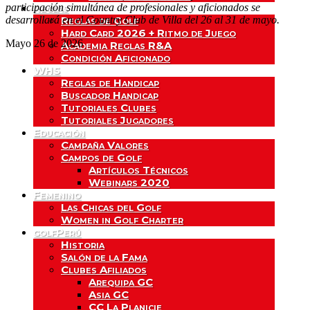
participación simultánea de profesionales y aficionados se
Reglas
desarrollará en el Country Club de Villa del 26 al 31 de mayo.
Reglas de Golf
Hard Card 2026 + Ritmo de Juego
Mayo 26 de 2026
Academia Reglas R&A
Condición Aficionado
WHS
Reglas de Handicap
Buscador Handicap
Tutoriales Clubes
Tutoriales Jugadores
Educación
Campaña Valores
Campos de Golf
Artículos Técnicos
Webinars 2020
Femenino
Las Chicas del Golf
Women in Golf Charter
golfPerú
Historia
Salón de la Fama
Clubes Afiliados
Arequipa GC
Asia GC
CC La Planicie